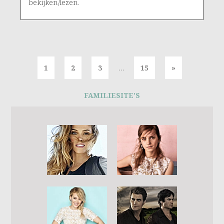
bekijken/lezen.
1
2
3
…
15
»
FAMILIESITE’S