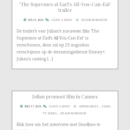
‘The Supremes at Earl’s All-You-Can-Eat’
trailer
JULI 9, 2024
LEAVE A REPLY
JULIAN MCMAHON
De trailer’s van Julian’s nieuwste film ‘The
Supremes at Earl’s All-You-Can-Eat’ is
verschenen, deze zal op 23 augustus
verschijnen op de streamingsdienst Disney+.
Julian’s casting […]
Julian promoot film in Cannes
MEI 17, 2024
LEAVE A REPLY
APPEREANCES
,
FILMS -
TV SERIES
,
JULIAN MCMAHON
Klik hier om het interview met Deadline te