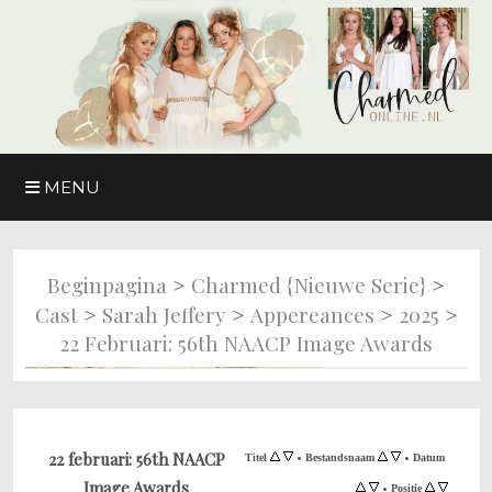
MENU
>
>
Beginpagina
Charmed {nieuwe Serie}
>
>
>
>
Cast
Sarah Jeffery
Appereances
2025
22 Februari: 56th NAACP Image Awards
•
•
22 februari: 56th NAACP
Titel
Bestandsnaam
Datum
Image Awards
•
Positie