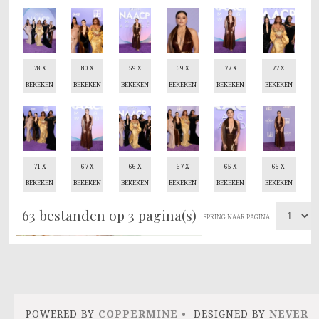
78 X
80 X
59 X
69 X
77 X
77 X
BEKEKEN
BEKEKEN
BEKEKEN
BEKEKEN
BEKEKEN
BEKEKEN
71 X
67 X
66 X
67 X
65 X
65 X
BEKEKEN
BEKEKEN
BEKEKEN
BEKEKEN
BEKEKEN
BEKEKEN
63 bestanden op 3 pagina(s)
SPRING NAAR PAGINA
POWERED BY
COPPERMINE
DESIGNED BY
NEVER