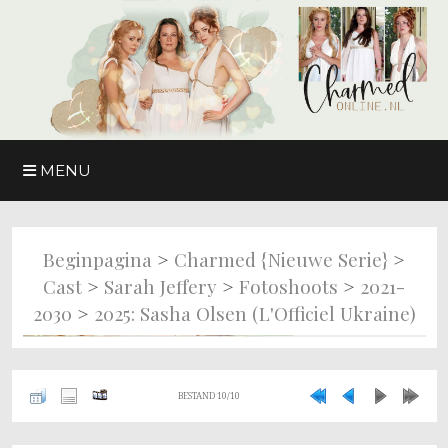
MENU
>
>
Beginpagina
Charmed {nieuwe Serie}
>
>
>
Cast
Sarah Jeffery
Fotoshoots
2021-
>
2030
2025: Sasha Olsen (L'Officiel Ukraine)
BESTAND 10/10