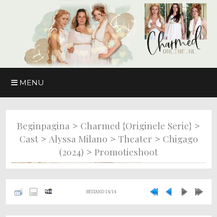
MENU
>
>
Beginpagina
Charmed {originele Serie}
>
>
>
Cast
Alyssa Milano
Theater
Chigago
>
(2024)
Promotieshoot
BESTAND 14/14