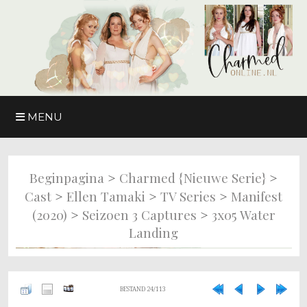
MENU
>
>
Beginpagina
Charmed {nieuwe Serie}
>
>
>
Cast
Ellen Tamaki
TV Series
Manifest
>
>
(2020)
Seizoen 3 Captures
3x05 Water
Landing
BESTAND 24/113