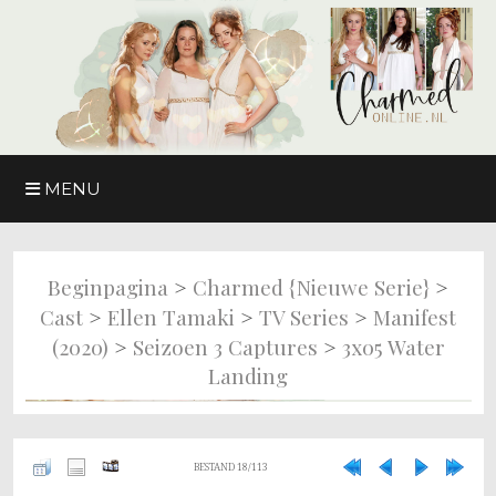
MENU
>
>
Beginpagina
Charmed {nieuwe Serie}
>
>
>
Cast
Ellen Tamaki
TV Series
Manifest
>
>
(2020)
Seizoen 3 Captures
3x05 Water
Landing
BESTAND 18/113